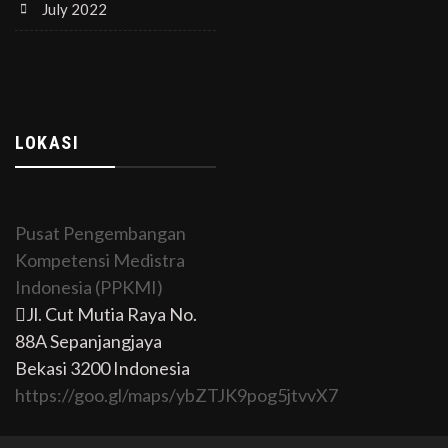
July 2022
LOKASI
Pusat Pengembangan
Kompetensi Medistra
Indonesia (PPKMI)
Jl. Cut Mutia Raya No.
88A Sepanjangjaya
Bekasi 3200 Indonesia
https://goo.gl/maps/ybZTJK9pog5jtvvX7