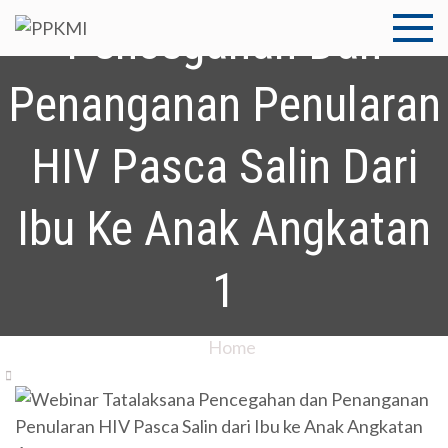
Skip
Pencegahan Dan
to
PPKMI
Pusat Pengembangan
content
Kompetensi Medistra
Penanganan Penularan
Indonesia
HIV Pasca Salin Dari
Ibu Ke Anak Angkatan
1
Home
Webinar Tatalaksana Pencegahan Dan Penanganan
Penularan HIV Pasca Salin Dari Ibu Ke Anak Angkatan
1