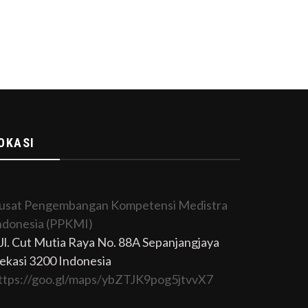
OKASI
usat Pengembangan Kompetensi Medistra
ndonesia (PPKMI)
Jl. Cut Mutia Raya No. 88A Sepanjangjaya
ekasi 3200 Indonesia
ttps://goo.gl/maps/ybZTJK9pog5jtvvX7