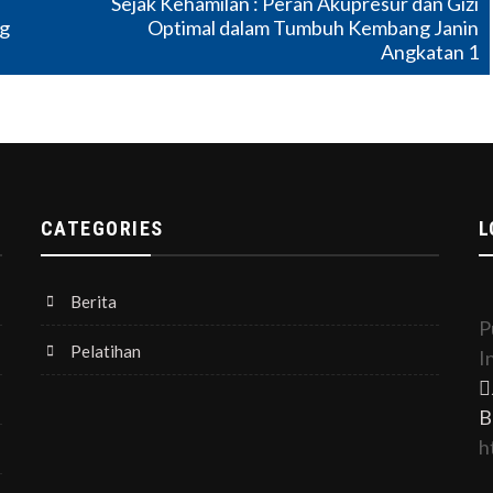
Sejak Kehamilan : Peran Akupresur dan Gizi
ng
Optimal dalam Tumbuh Kembang Janin
Angkatan 1
CATEGORIES
L
Berita
P
Pelatihan
I
B
h