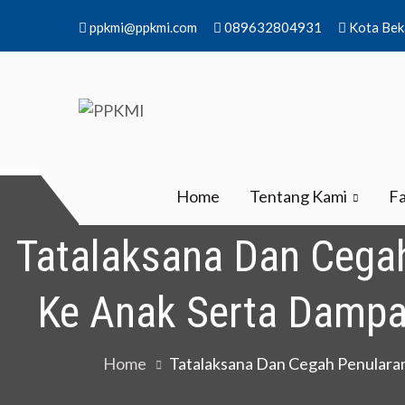
Skip
ppkmi@ppkmi.com
089632804931
Kota Bek
to
content
PPKMI
Pusat Pengembangan Kompetensi Medistra I
Home
Tentang Kami
Fa
Tatalaksana Dan Cegah P
Ke Anak Serta Dampak
Home
Tatalaksana Dan Cegah Penularan 