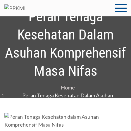
Skip
Peran Tenaga
to
PPKMI
Pusat Pengembangan
content
Kompetensi Medistra
Indonesia
Kesehatan Dalam
Asuhan Komprehensif
Masa Nifas
Home
Peran Tenaga Kesehatan Dalam Asuhan
Komprehensif Masa Nifas