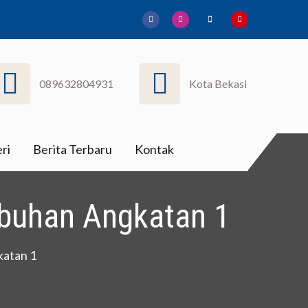
089632804931
Kota Bekasi
ri
Berita Terbaru
Kontak
mbuhan Angkatan 1
katan 1