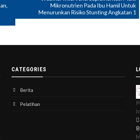
an,
Mikronutrien Pada Ibu Hamil Untuk
Menurunkan Risiko Stunting Angkatan 1
CATEGORIES
L
Berita
P
Pelatihan
I
B
h