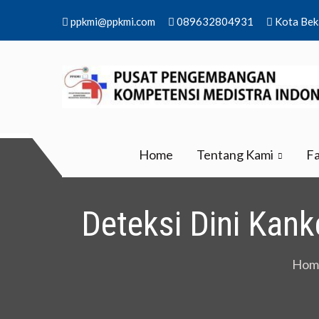
Skip
ppkmi@ppkmi.com
089632804931
Kota Bek
to
content
PPKMI
Pusat Pengembangan Kompetensi Medistra I
Home
Tentang Kami
Fa
Deteksi Dini Kan
Hom