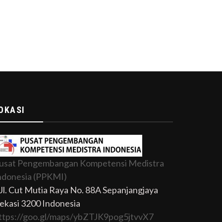
OKASI
usat Pengembangan Kompetensi Medistra
ndonesia (PPKMI)
Jl. Cut Mutia Raya No. 88A Sepanjangjaya
ekasi 3200 Indonesia
ttps://goo.gl/maps/ybZTJK9pog5jtvvX7