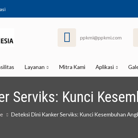
asi
ppkmi@ppkmi.com
ndonesia
silitas
Layanan
Mitra Kami
Aplikasi
Gale
ker Serviks: Kunci Kese
e
Deteksi Dini Kanker Serviks: Kunci Kesembuhan Ang